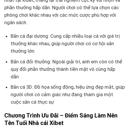
phần thưởng hấp dẫn. Người chơi có thể lựa chọn các
phòng chơi khác nhau với các mức cược phù hợp với
ngân sách.
Bắn cá đại dương:
Cung cấp nhiều loại cá với giá trị
thưởng khác nhau, giúp người chơi có cơ hội săn
thưởng lớn.
Bắn cá đổi thưởng:
Ngoài giải trí, anh em còn có thể
quy đổi phần thưởng thành tiền mặt vô cùng hấp
dẫn.
Bắn cá 3D:
Đồ họa sống động, hiệu ứng đẹp mắt, giúp
người chơi có cảm giác như đang tham gia một
cuộc săn cá thực sự
Chương Trình Ưu Đãi – Điểm Sáng Làm Nên
Tên Tuổi Nhà cái Xibet