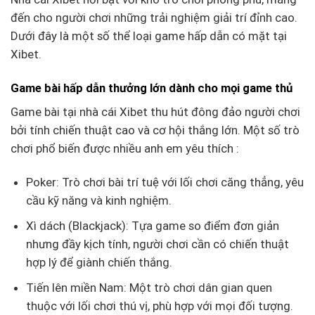
đến cho người chơi những trải nghiệm giải trí đỉnh cao.
Dưới đây là một số thể loại game hấp dẫn có mặt tại
Xibet.
Game bài hấp dẫn thưởng lớn dành cho mọi game thủ
Game bài tại nhà cái Xibet thu hút đông đảo người chơi
bởi tính chiến thuật cao và cơ hội thắng lớn. Một số trò
chơi phổ biến được nhiều anh em yêu thích :
Poker:
Trò chơi bài trí tuệ với lối chơi căng thẳng, yêu
cầu kỹ năng và kinh nghiệm.
Xì dách (Blackjack):
Tựa game so điểm đơn giản
nhưng đầy kịch tính, người chơi cần có chiến thuật
hợp lý để giành chiến thắng.
Tiến lên miền Nam:
Một trò chơi dân gian quen
thuộc với lối chơi thú vị, phù hợp với mọi đối tượng.